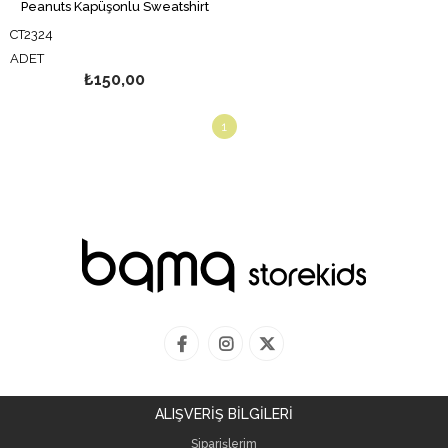
Peanuts Kapüşonlu Sweatshirt
CT2324
ADET
₺150,00
1
ALIŞVERİŞ BİLGİLERİ
Siparişlerim