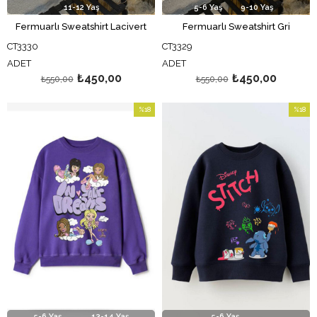
11-12 Yaş
5-6 Yaş
9-10 Yaş
Fermuarlı Sweatshirt Lacivert
Fermuarlı Sweatshirt Gri
CT3330
CT3329
ADET
ADET
₺450,00
₺450,00
₺550,00
₺550,00
%18
%18
İndirim
İndirim
%18İndirim
%18İndi
5-6 Yaş
13-14 Yaş
5-6 Yaş