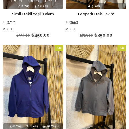
3-4 Yaş
4-5 Yaş
5-6 Yaş
7-8 Yaş
9-10 Yaş
4-5 Yaş
Simli Etekli Yeşil Takım
Leoparlı Etek Takım
CT3718
CT3553
ADET
ADET
₺450,00
₺350,00
₺934,00
₺723,00
%18
%18
İndirim
İndirim
%18İndirim
%18İndi
5-6 Yaş
7-8 Yaş
9-10 Yaş