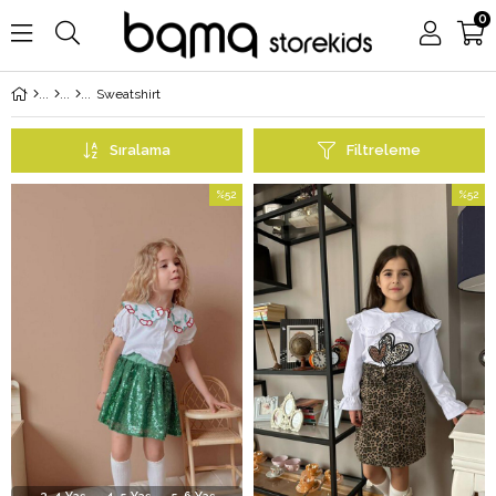
0
Sweatshirt
Sıralama
Filtreleme
%52
%52
İndirim
İndirim
%52İndirim
%52İndi